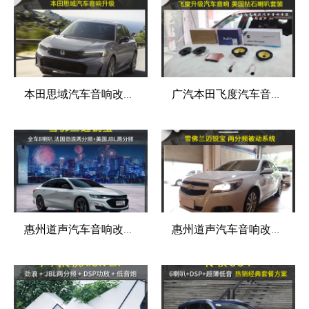
本田思域汽车音响改装新高度-惠州道声汽车音响改装店
广汽本田飞度汽车音响改装新体验-惠州道声汽车音响改装店
惠州道声汽车音响改装 雪佛兰迈锐宝音响 超值套餐方案，性价比极高！！
惠州道声汽车音响改装 雪佛兰迈锐宝音响改装英国CVrs6.2两分频＋英国CVas6.2两分频＋英国CVab804四路功放＋雷贝琴406QDSP处理器