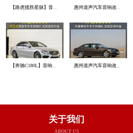
【路虎揽胜星脉】音响改装升级，入门三分频音响系统，丹拿三分频+诗芬尼10路DSP功放+备胎低音炮，惠州汽车音响改装
惠州道声汽车音响改装 路虎揽胜星脉音响改装，10喇叭无损安装,方案性价比超高！
【奔驰C180L】音响改装升级，诗芬尼专车专用音响，惠州汽车音响改装
惠州道声汽车音响改装 【奔驰E200L】E级音响改装升级，丹拿奔驰专车专用音响。
关于我们
ABOUT US