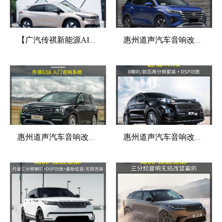
【广汽传祺新能源AION LX】音响改装升级，原车10扬声器阿尔派音响下岗，惠州汽车音响改装
惠州道声汽车音响改装 【传祺GS4】音响改装升级热销音响套餐方案，适合初次改装升级的车友选择！
惠州道声汽车音响改装 传祺GS8音响改装英国CVas6.2两分频＋雷贝琴同轴＋英国CVD500.1单路功放
惠州道声汽车音响改装 【起亚KX5】音响改装升级热卖套餐方案